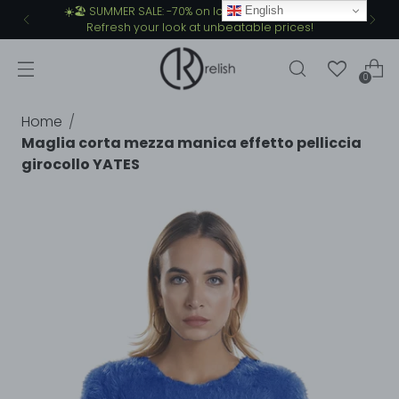
English
☀️🏖️ SUMMER SALE: -70% on lots of summer items.
Refresh your look at unbeatable prices!
0
Home
Maglia corta mezza manica effetto pelliccia
girocollo YATES