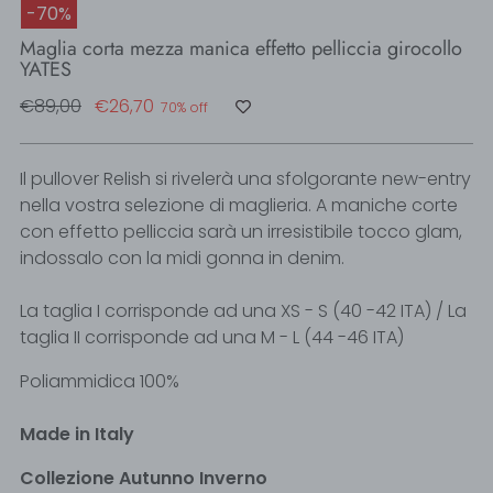
-70%
Maglia corta mezza manica effetto pelliccia girocollo
YATES
Regular
€89,00
€26,70
70% off
price
Il pullover Relish si rivelerà una sfolgorante new-entry
nella vostra selezione di maglieria. A maniche corte
con effetto pelliccia sarà un irresistibile tocco glam,
indossalo con la midi gonna in denim.
La taglia I corrisponde ad una XS - S (40 -42 ITA) / La
taglia II corrisponde ad una M - L (44 -46 ITA)
Poliammidica 100%
Made in Italy
Collezione Autunno Inverno