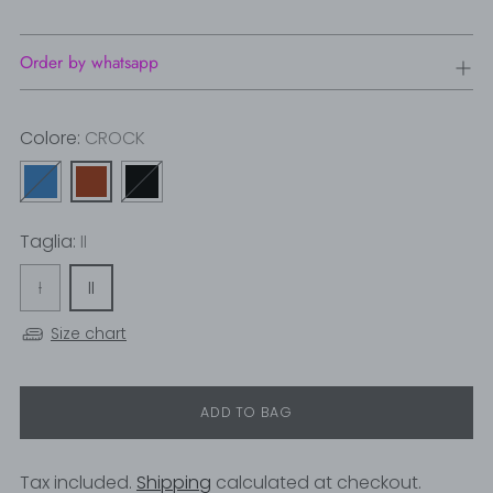
Order by whatsapp
Colore:
CROCK
Taglia:
II
I
II
Size chart
ADD TO BAG
Tax included.
Shipping
calculated at checkout.