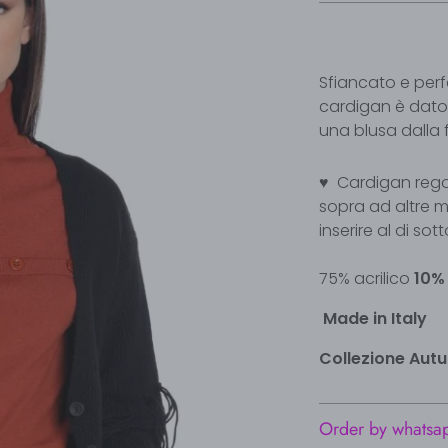
Sfiancato e perfe
cardigan è dato
una blusa dalla 
♥
C
ardigan rego
sopra ad altre m
inserire al di sot
75% acrilico
10%
Made in Italy
Collezione Aut
Order by whatsa