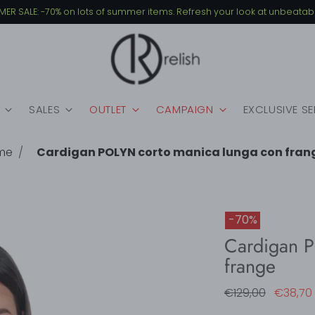
Free shipping for orders over €149
SALES
OUTLET
CAMPAIGN
EXCLUSIVE S
me
Cardigan POLYN corto manica lunga con fran
-70%
Cardigan P
frange
Regular
€129,00
€38,70
price