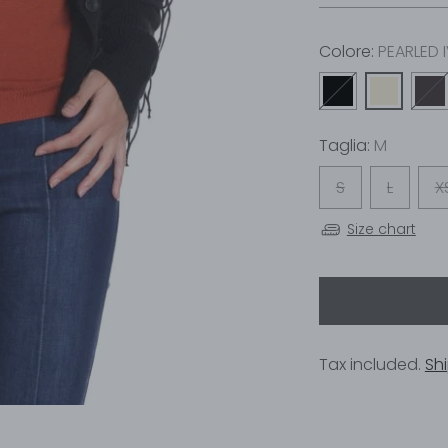
Colore:
PEARLED 
Taglia:
M
S
L
X
Size chart
Tax included.
Sh
Adding
product