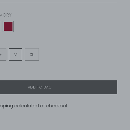
IVORY
S
M
XL
ADD TO BAG
ipping
calculated at checkout.