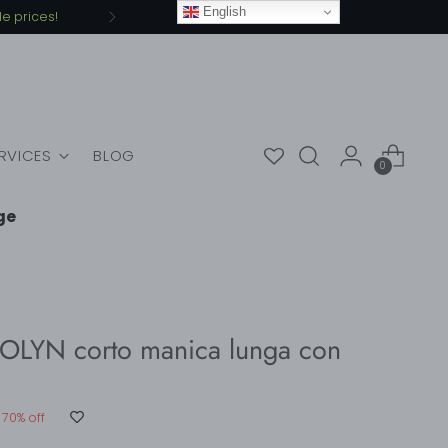
English
ERVICES
BLOG
0
ge
OLYN corto manica lunga con
70% off