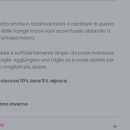
tto anche in total look black. Il carattere di questo
 dalle frange ma se vuoi accentuarlo abbinalo a
fantasia macro.
lare e sufficientemente ampio da poter indossare
aglie. Aggiungere una taglia se si vuole optare per
to maglioni più spessi.
 viscosa 10% lana 5% alpaca
unno Inverno
pp