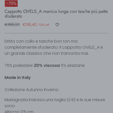
-70%
Cappotto OVELS_A manica lunga con tasche più patte
sfoderato
Regular
€188,00
€56,40
70% off
price
Dritto con collo e tasche bon ton ma
completamente sfoderato: il cappotto OVELS_A è
un grande classico che non tramonta mai.
75% poliestere
20% viscosa
5% elastane
Made in Italy
Collezione Autunno Inverno
Mariagrazia indossa una taglia S/42 e le sue misure
sono:
Altezza: 175 cm