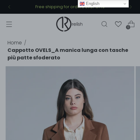
English
Free shipping for orders over €149
0
Home
Cappotto OVELS_A manica lunga con tasche
più patte sfoderato