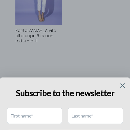
Panta ZANIAH_A vita
alta capri 5 ts con
rotture drill
RELISH'S WORLD