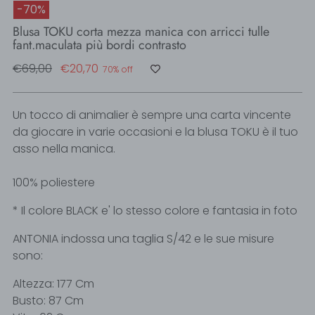
-70%
Blusa TOKU corta mezza manica con arricci tulle
fant.maculata più bordi contrasto
Regular
€69,00
€20,70
70% off
price
Un tocco di animalier è sempre una carta vincente
da giocare in varie occasioni e la blusa TOKU è il tuo
asso nella manica.
100% poliestere
* Il colore BLACK e' lo stesso colore e fantasia in foto
ANTONIA indossa una taglia S/42 e le sue misure
sono:
Altezza: 177 Cm
Busto: 87 Cm