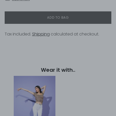
ADD TO BAG
Tax included.
Shipping
calculated at checkout.
Adding
product
to
your
Wear it with..
cart