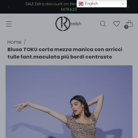
English
SALE: Extra discount on items at 30% - coupon
EXTRA20
0
Home
Blusa TOKU corta mezza manica con arricci
tulle fant.maculata più bordi contrasto