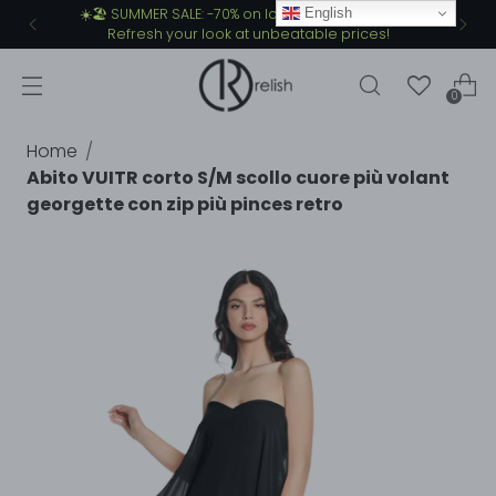
English
☀️🏖️ SUMMER SALE: -70% on lots of summer items.
Refresh your look at unbeatable prices!
0
Home
Abito VUITR corto S/M scollo cuore più volant
georgette con zip più pinces retro