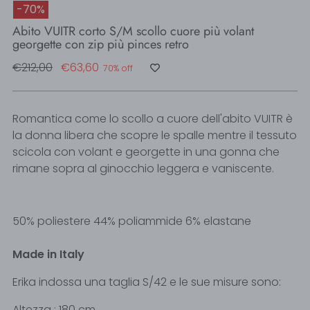
-70%
Abito VUITR corto S/M scollo cuore più volant
georgette con zip più pinces retro
Regular
€212,00
€63,60
70% off
price
Romantica come lo scollo a cuore dell'abito VUITR è
la donna libera che scopre le spalle mentre il tessuto
scicola con volant e georgette in una gonna che
rimane sopra al ginocchio leggera e vaniscente.
50% poliestere 44% poliammide 6% elastane
Made in Italy
Erika indossa una taglia S/42 e le sue misure sono:
Altezza : 180 cm