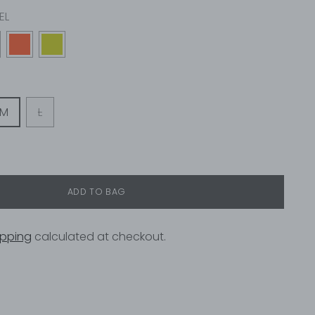
EL
M
L
ADD TO BAG
ipping
calculated at checkout.