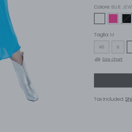
Colore:
BLUE JEW
Taglia:
M
XS
S
Size chart
Tax included.
Sh
Adding
product
to