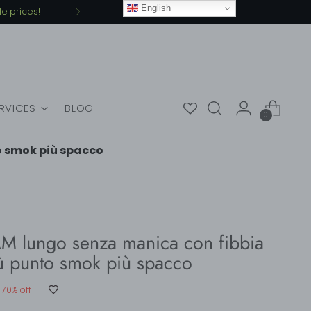
English
ERVICES
BLOG
0
o smok più spacco
M lungo senza manica con fibbia
iù punto smok più spacco
70% off