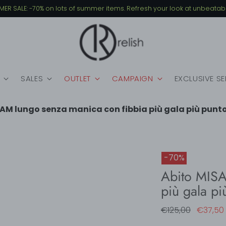
Free shipping for orders over €149
SALES
OUTLET
CAMPAIGN
EXCLUSIVE S
AM lungo senza manica con fibbia più gala più punt
-70%
Abito MISA
più gala p
Regular
€125,00
€37,50
price