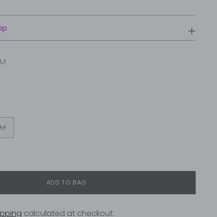
pp
IM
M
ADD TO BAG
ipping
calculated at checkout.