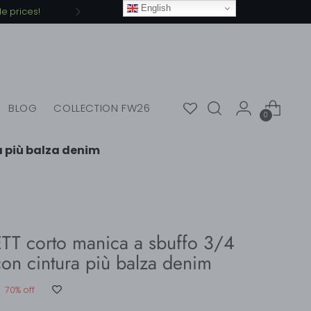
English
e prices!
BLOG
COLLECTION FW26
0
a più balza denim
TT corto manica a sbuffo 3/4
on cintura più balza denim
0
70% off