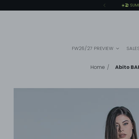
☀️🏖️ SU
FW26/27 PREVIEW
SALE
Home
Abito BA