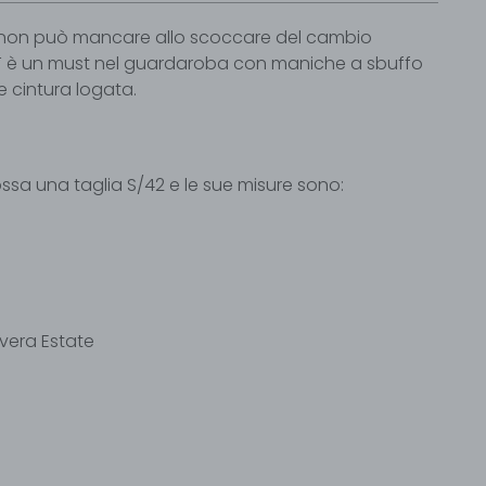
m non può mancare allo scoccare del cambio
T è un must nel guardaroba con maniche a sbuffo
e cintura logata.
ssa una taglia S/42 e le sue misure sono:
avera Estate