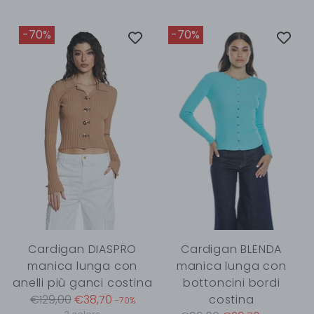
-70%
-70%
Cardigan DIASPRO
Cardigan BLENDA
manica lunga con
manica lunga con
anelli più ganci costina
bottoncini bordi
Regular
€129,00
€38,70
costina
-70%