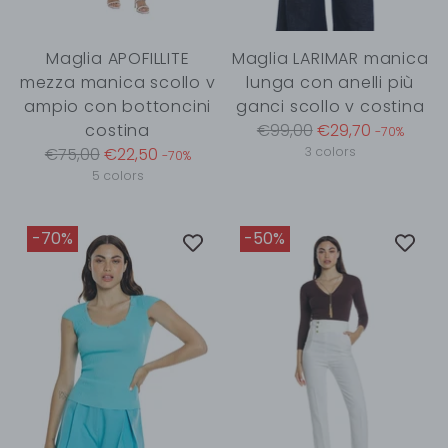
Maglia APOFILLITE
Maglia LARIMAR manica
mezza manica scollo v
lunga con anelli più
ampio con bottoncini
ganci scollo v costina
Regular
costina
€99,00
€29,70
-70%
Regular
price
€75,00
€22,50
3 colors
-70%
price
5 colors
-70%
-50%