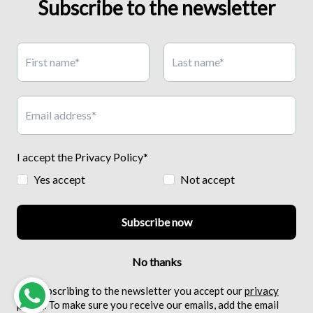
RELISH'S WORLD
ONLY FOR YOU
CUSTOMER CARE
SUBSCRIBE TO OUR NEWSLETTER
© 2026,
Relish International
. Powered by Relish.it srl - VAT
number: IT08259221219