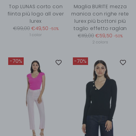
Top LUNAS corto con
Maglia BURITE mezza
fiinta più logo all over
manica con righe rete
lurex
lurex più bottoni più
Regular
€99,00
€49,50
taglio effetto raglan
-50%
price
Regular
1 color
€119,00
€59,50
-50%
price
2 colors
-70%
-70%