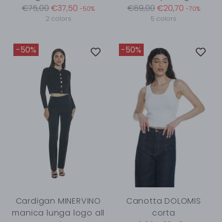
Regular
Regular
€75,00
€37,50
€69,00
€20,70
-50%
-70%
price
price
2 colors
5 colors
-50%
-50%
Cardigan MINERVINO
Canotta DOLOMIS
manica lunga logo all
corta