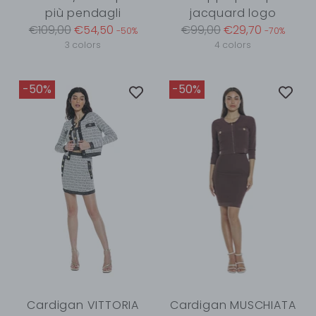
più pendagli
jacquard logo
Regular
Regular
€109,00
€54,50
€99,00
€29,70
-50%
-70%
price
price
3 colors
4 colors
-50%
-50%
Cardigan VITTORIA
Cardigan MUSCHIATA