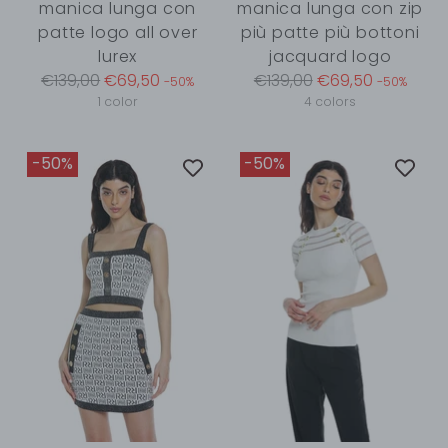
manica lunga con
manica lunga con zip
patte logo all over
più patte più bottoni
lurex
jacquard logo
Regular
Regular
€139,00
€69,50
€139,00
€69,50
-50%
-50%
price
price
1 color
4 colors
-50%
-50%