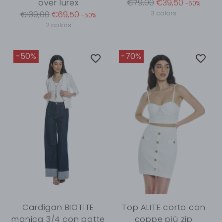
Regular
over lurex
€79,00
€39,50
-50%
Regular
price
€139,00
€69,50
3 colors
-50%
price
2 colors
-50%
-70%
Cardigan BIOTITE
Top ALITE corto con
manica 3/4 con patte
coppe più zip