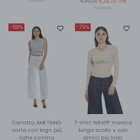
price
Regular
3 colors
€99,00
€29,70
-70%
price
5 colors
-50%
-70%
Canotta AMETRINO
T-shirt WRAPP manica
corta con logo più
lunga scollo v con
righe costina
arricci più logo