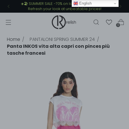
English
☀️🏖️ SUMMER SALE: -70% on lots of summer items.
Refresh your look at unbeatable prices!
0
Home
PANTALONI SPRING SUMMER 24
Panta INKOS vita alta capri con pinces più
tasche francesi