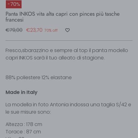
-70%
Panta INKOS vita alta capri con pinces più tasche
francesi
Regular
€79,00
€23,70
70% off
price
Fresco,sbarazzino e sempre al top il panta modello
capri INKOS sarà il tuo alleato di stagione.
88% poliestere 12% elastane
Made in Italy
La modella in foto Antonia indossa una taglia S/42 e
le sue misure sono:
Altezza : 178 cm
Torace : 87 cm