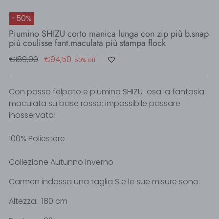
-50%
Piumino SHIZU corto manica lunga con zip più b.snap
più coulisse fant.maculata più stampa flock
Regular
€189,00
€94,50
50% off
price
Con passo felpato e piumino SHIZU osa la fantasia
maculata su base rossa: impossibile passare
inosservata!
100% Poliestere
Collezione Autunno Inverno
Carmen indossa una taglia S e le sue misure sono:
Altezza: 180 cm