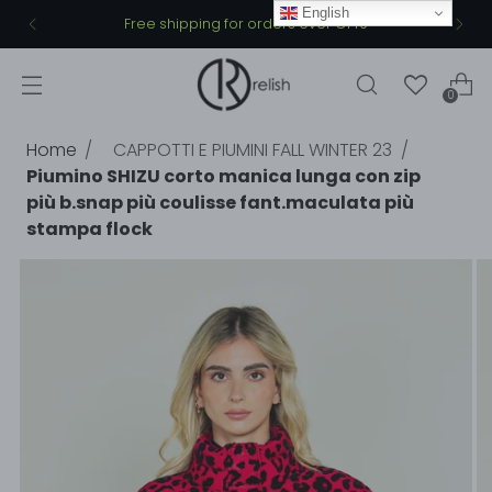
English
Free shipping for orders over €149
0
Home
CAPPOTTI E PIUMINI FALL WINTER 23
Piumino SHIZU corto manica lunga con zip
più b.snap più coulisse fant.maculata più
stampa flock